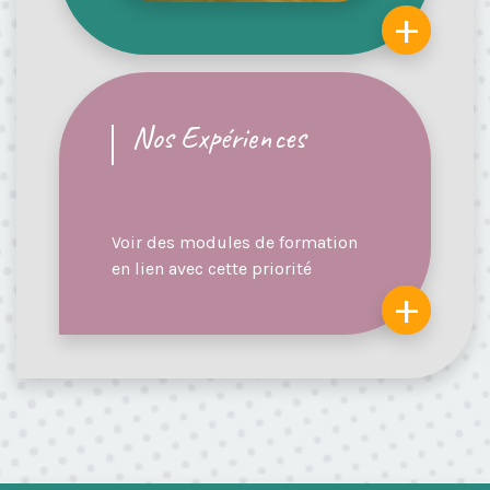
+
Nos Expériences
Voir des modules de formation
en lien avec cette priorité
+