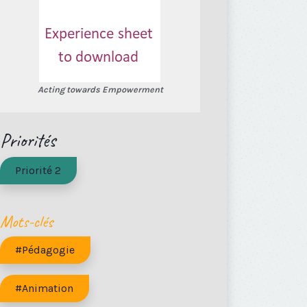
Acting towards Empowerment
Priorités
Priorité 2
Mots-clés
#Pédagogie
#Animation