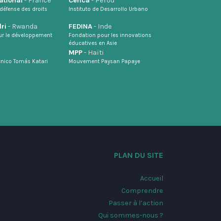
ational
- France
Cenca
- Pérou
défense des droits
Instituto de Desarrollo Urbano
ri
- Rwanda
FEDINA
- Inde
ur le développement
Fondation pour les innovations
éducatives en Asie
MPP
- Haïti
écnico Tomás Katari
Mouvement Paysan Papaye
PLAN DU SITE
Accueil
Comprendre
Passer à l’action
Qui sommes-nous ?