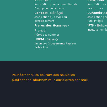
APEF
- RDC
Batik Intern
Association pour la promotion de
Association de 
l’entreprenariat féminin
des femmes
Concept
- Sénégal
Duhamic-Ad
Association au service du
Association po
développement
rural intégré
Frères des Hommes
-
IPTK
- Bolivie
Instituto Polit
France
Frères des Hommes
UGPM
- Sénégal
Union des Groupements Paysans
de Meckhé
Pour être tenu au courant des nouvelles
publications, abonnez-vous aux alertes par mail.