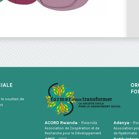
CIALE
OR
FO
 le soutien de
nt
ACORD Rwanda
- Rwanda
Adenya
- R
Association de Coopération et de
Association po
Recherche pour le Développement
de Nyabimata