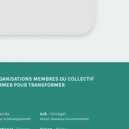
GANISATIONS MEMBRES DU COLLECTIF
RMER POUR TRANSFORMER
wanda
AJE
- Sénégal
ur le Développement
Action Jeunesse Environnement